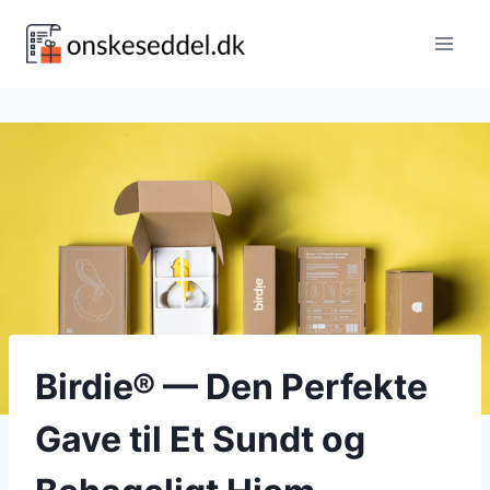
Fortsæt
til
indhold
Birdie® — Den Perfekte
Gave til Et Sundt og