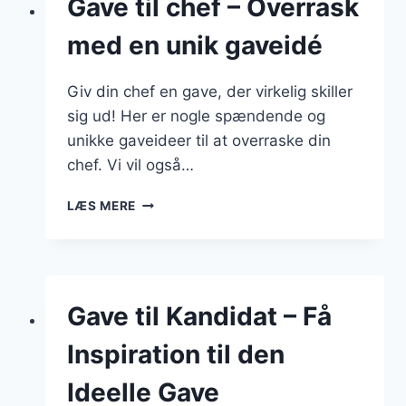
Gave til chef – Overrask
MUNDLAM
med en unik gaveidé
Giv din chef en gave, der virkelig skiller
sig ud! Her er nogle spændende og
unikke gaveideer til at overraske din
chef. Vi vil også…
GAVE
LÆS MERE
TIL
CHEF
–
OVERRASK
MED
Gave til Kandidat – Få
EN
UNIK
Inspiration til den
GAVEIDÉ
Ideelle Gave