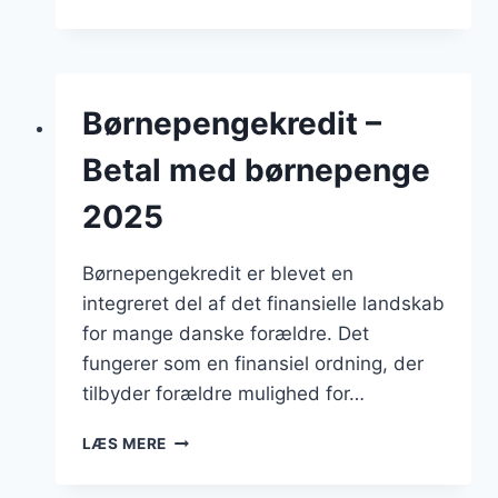
TIL
DEN
NYUDDANNEDE
–
GØR
Børnepengekredit –
DET
PERSONLIGT
Betal med børnepenge
2025
Børnepengekredit er blevet en
integreret del af det finansielle landskab
for mange danske forældre. Det
fungerer som en finansiel ordning, der
tilbyder forældre mulighed for…
BØRNEPENGEKREDIT
LÆS MERE
–
BETAL