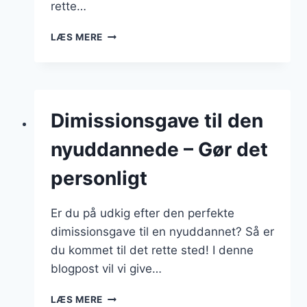
rette…
GAVE
LÆS MERE
TIL
MOR
FRA
DATTER
–
Dimissionsgave til den
OPLEV
ENESTÅENDE
nyuddannede – Gør det
GAVER
TIL
personligt
HENDE
Er du på udkig efter den perfekte
dimissionsgave til en nyuddannet? Så er
du kommet til det rette sted! I denne
blogpost vil vi give…
DIMISSIONSGAVE
LÆS MERE