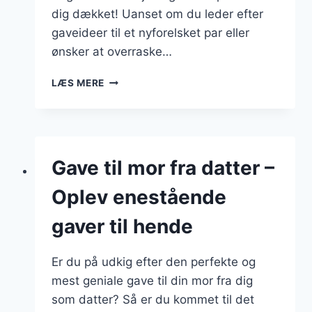
dig dækket! Uanset om du leder efter
gaveideer til et nyforelsket par eller
ønsker at overraske…
SJOVE
LÆS MERE
GAVER
TIL
PAR
–
OVERRASK
Gave til mor fra datter –
MED
SJOV
Oplev enestående
OG
ANDERLEDES
gaver til hende
GAVE
Er du på udkig efter den perfekte og
mest geniale gave til din mor fra dig
som datter? Så er du kommet til det