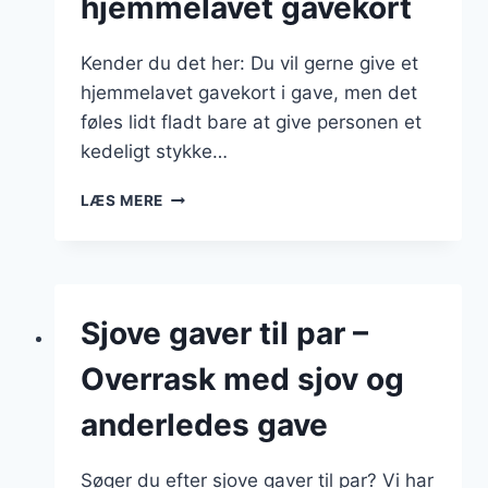
hjemmelavet gavekort
Kender du det her: Du vil gerne give et
hjemmelavet gavekort i gave, men det
føles lidt fladt bare at give personen et
kedeligt stykke…
GAVEKORT
LÆS MERE
SKABELON
–
LAV
NEMT
DIT
Sjove gaver til par –
EGET
HJEMMELAVET
Overrask med sjov og
GAVEKORT
anderledes gave
Søger du efter sjove gaver til par? Vi har