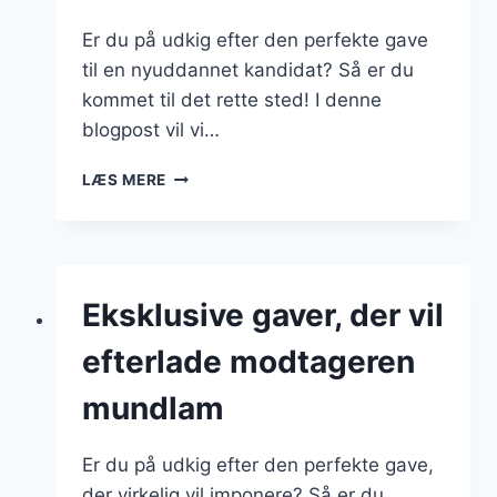
Er du på udkig efter den perfekte gave
til en nyuddannet kandidat? Så er du
kommet til det rette sted! I denne
blogpost vil vi…
GAVE
LÆS MERE
TIL
KANDIDAT
–
FÅ
INSPIRATION
Eksklusive gaver, der vil
TIL
DEN
efterlade modtageren
IDEELLE
GAVE
mundlam
Er du på udkig efter den perfekte gave,
der virkelig vil imponere? Så er du