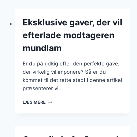
MED
BØRNEPENGE
2025
Eksklusive gaver, der vil
efterlade modtageren
mundlam
Er du på udkig efter den perfekte gave,
der virkelig vil imponere? Så er du
kommet til det rette sted! I denne artikel
præsenterer vi…
EKSKLUSIVE
LÆS MERE
GAVER,
DER
VIL
EFTERLADE
MODTAGEREN