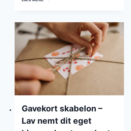
–
UDBETALING
OG
SATSER
2026
Gavekort skabelon –
Lav nemt dit eget