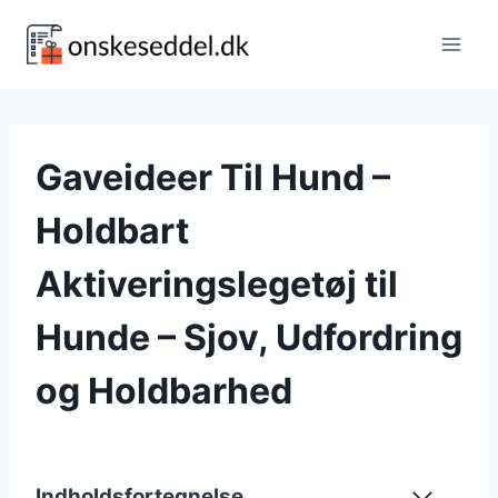
Fortsæt
til
indhold
Gaveideer Til Hund –
Holdbart
Aktiveringslegetøj til
Hunde – Sjov, Udfordring
og Holdbarhed
Indholdsfortegnelse