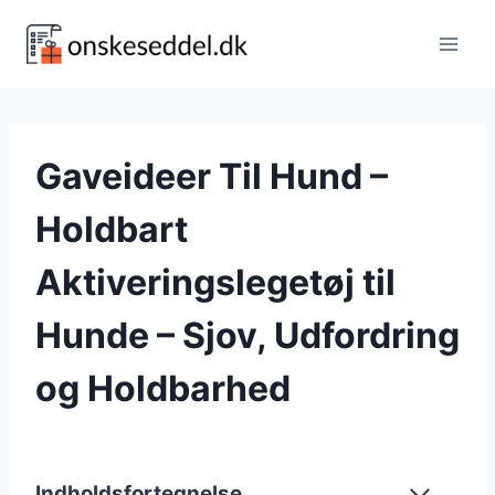
Fortsæt
til
indhold
Gaveideer Til Hund –
Holdbart
Aktiveringslegetøj til
Hunde – Sjov, Udfordring
og Holdbarhed
Indholdsfortegnelse