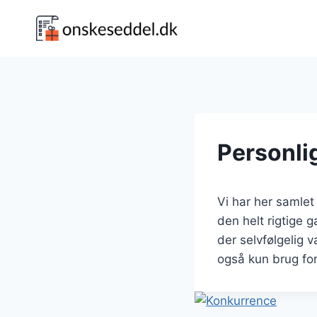
Fortsæt
til
indhold
Personli
Vi har her samlet
den helt rigtige 
der selvfølgelig 
også kun brug for