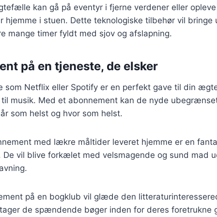
gtefælle kan gå på eventyr i fjerne verdener eller oplev
er hjemme i stuen. Dette teknologiske tilbehør vil bringe 
re mange timer fyldt med sjov og afslapning.
nt på en tjeneste, de elsker
 som Netflix eller Spotify er en perfekt gave til din ægte
te til musik. Med et abonnement kan de nyde ubegrænset
år som helst og hvor som helst.
ement med lækre måltider leveret hjemme er en fantast
er. De vil blive forkælet med velsmagende og sund mad
avning.
ent på en bogklub vil glæde den litteraturinteressere
ger de spændende bøger inden for deres foretrukne ge