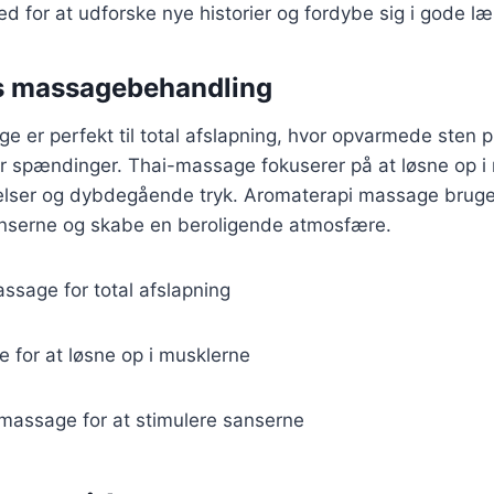
d for at udforske nye historier og fordybe sig i gode læ
øs massagebehandling
 er perfekt til total afslapning, hvor opvarmede sten 
er spændinger. Thai-massage fokuserer på at løsne op i
elser og dybdegående tryk. Aromaterapi massage bruger
sanserne og skabe en beroligende atmosfære.
ssage for total afslapning
 for at løsne op i musklerne
massage for at stimulere sanserne