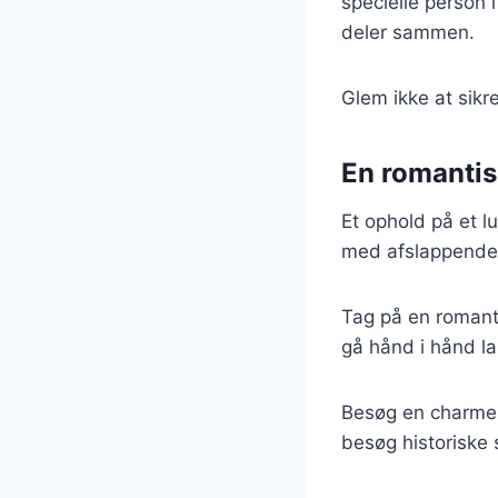
specielle person i
deler sammen.
Glem ikke at sikr
En romanti
Et ophold på et lu
med afslappende 
Tag på en romant
gå hånd i hånd la
Besøg en charmer
besøg historiske