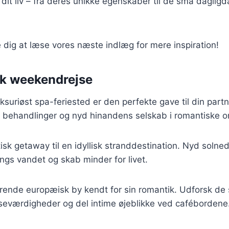
 dit liv – fra deres unikke egenskaber til de små dagligd
e dig at læse vores næste indlæg for mere inspiration!
sk weekendrejse
ksuriøst spa-feriested er den perfekte gave til din partn
behandlinger og nyd hinandens selskab i romantiske o
isk getaway til en idyllisk stranddestination. Nyd sol
ngs vandet og skab minder for livet.
ende europæisk by kendt for sin romantik. Udforsk de 
 seværdigheder og del intime øjeblikke ved cafébordene