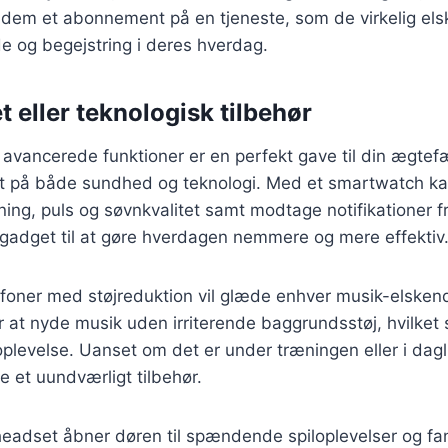
 dem et abonnement på en tjeneste, som de virkelig elsk
e og begejstring i deres hverdag.
 eller teknologisk tilbehør
vancerede funktioner er en perfekt gave til din ægtefæ
t på både sundhed og teknologi. Med et smartwatch ka
ning, puls og søvnkvalitet samt modtage notifikationer f
 gadget til at gøre hverdagen nemmere og mere effektiv
efoner med støjreduktion vil glæde enhver musik-elsken
r at nyde musik uden irriterende baggrundsstøj, hvilket 
plevelse. Uanset om det er under træningen eller i dagl
e et uundværligt tilbehør.
y-headset åbner døren til spændende spiloplevelser og fan