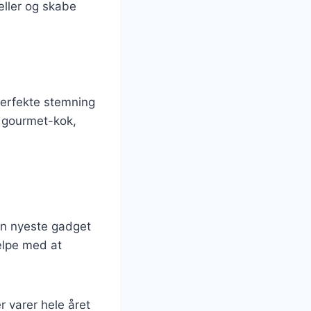
æller og skabe
perfekte stemning
 gourmet-kok,
n nyeste gadget
ælpe med at
 varer hele året