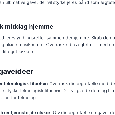
en ultimative gave, der vil styrke jeres bånd som ægtef
sk middag hjemme
red jeres yndlingsretter sammen derhjemme. Skab den 
og bløde musiknumre. Overraske din ægtefælle med en
 dit eget køkken.
 gaveideer
er teknologisk tilbehør:
Overrask din ægtefælle med de
e stykke teknologisk tilbehør. Det vil glæde dem og hj
sion for teknologi.
 en tjeneste, de elsker:
Giv din ægtefælle en gave, der