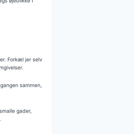
ags øjeblikke I
er. Forkæl jer selv
mgivelser.
nedgangen sammen,
smalle gader,
.