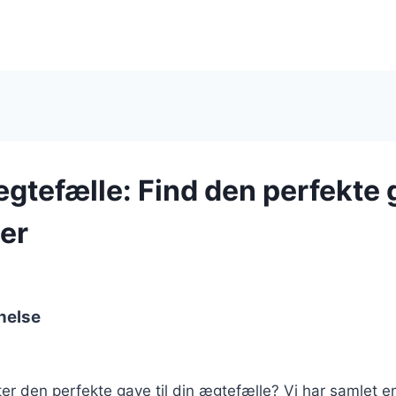
ægtefælle: Find den perfekte g
ner
nelse
ter den perfekte gave til din ægtefælle? Vi har samlet en