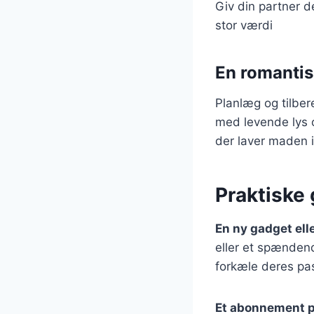
Giv din partner d
stor værdi
En romanti
Planlæg og tilbe
med levende lys 
der laver maden i
Praktiske
En ny gadget ell
eller et spændend
forkæle deres pas
Et abonnement på