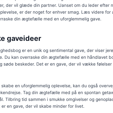
er, der vil glæde din partner. Uanset om du leder efter 
 oplevelse, er der noget for enhver smag. Læs videre for 
verraske din ægtefælle med en uforglemmelig gave.
e gaveideer
ighedsbog er en unik og sentimental gave, der viser jer
e. Du kan overraske din ægtefælle med en håndlavet bo
og søde beskeder. Det er en gave, der vil vække følelse
t skabe en uforglemmelig oplevelse, kan du også overve
kendrejse. Tag din ægtefælle med på en spontan getawa
ål. Tilbring tid sammen i smukke omgivelser og genopl
 er en gave, der vil skabe minder for livet.