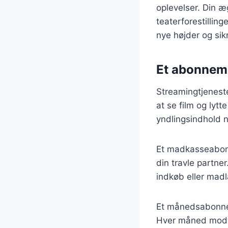
oplevelser. Din æ
teaterforestilling
nye højder og sik
Et abonneme
Streamingtjeneste
at se film og lyt
yndlingsindhold n
Et madkasseabonn
din travle partn
indkøb eller madl
Et månedsabonnem
Hver måned modta