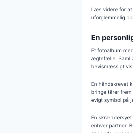
Læs videre for at 
uforglemmelig op
En personli
Et fotoalbum med 
ægtefælle. Saml 
bevismæssigt vise
En håndskrevet k
bringe tårer frem
evigt symbol på j
En skræddersyet b
enhver partner. B