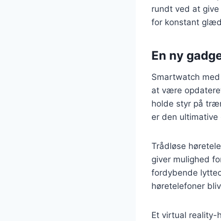
rundt ved at give
for konstant glæd
En ny gadget
Smartwatch med a
at være opdatere
holde styr på træ
er den ultimative
Trådløse høretel
giver mulighed fo
fordybende lytteo
høretelefoner bliv
Et virtual realit