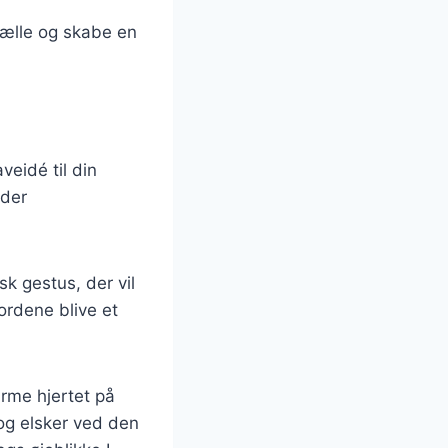
efælle og skabe en
eidé til din
 der
k gestus, der vil
ordene blive et
arme hjertet på
og elsker ved den