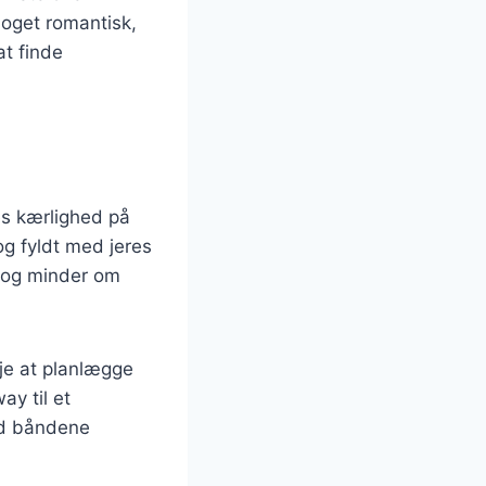
noget romantisk,
at finde
es kærlighed på
g fyldt med jeres
r og minder om
je at planlægge
y til et
ad båndene