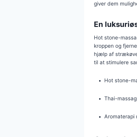
giver dem mulighe
En luksuri
Hot stone-massage
kroppen og fjern
hjælp af strækøv
til at stimulere 
Hot stone-ma
Thai-massage
Aromaterapi 