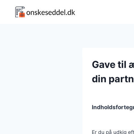
Fortsæt
til
indhold
Gave til 
din part
Indholdsforteg
Er du på udkig ef