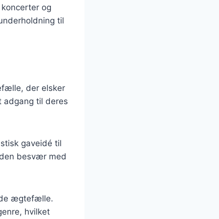
e koncerter og
underholdning til
fælle, der elsker
 adgang til deres
isk gaveidé til
 uden besvær med
de ægtefælle.
nre, hvilket