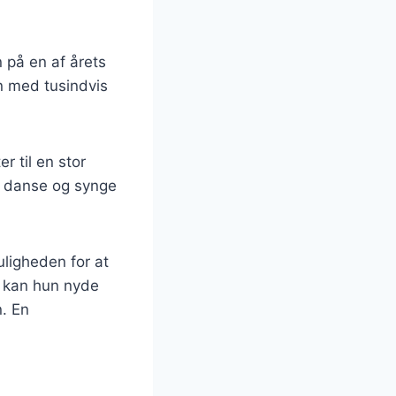
 på en af årets
n med tusindvis
r til en stor
e danse og synge
ligheden for at
rt kan hun nyde
n. En