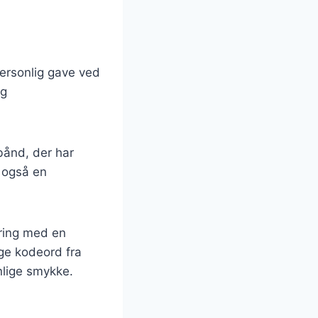
personlig gave ved
og
bånd, der har
n også en
 ring med en
ige kodeord fra
lige smykke.