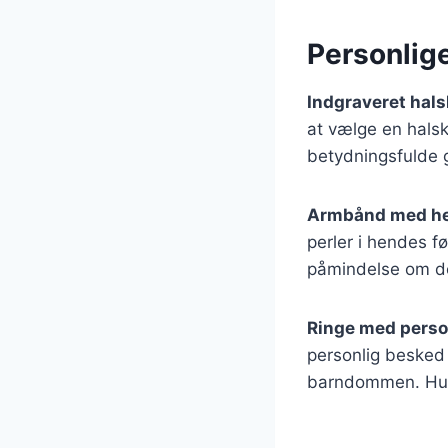
Personlig
Indgraveret hals
at vælge en hals
betydningsfulde g
Armbånd med he
perler i hendes fø
påmindelse om de
Ringe med perso
personlig besked 
barndommen. Hun 