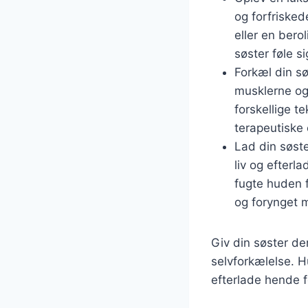
og forfriske
eller en bero
søster føle si
Forkæl din s
musklerne og 
forskellige t
terapeutiske o
Lad din søste
liv og efterl
fugte huden f
og forynget 
Giv din søster d
selvforkælelse. H
efterlade hende f