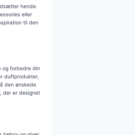
rdsætter hende.
ssories eller
spiration til den
e og forbedre din
r duftprodukter,
opnå den ønskede
 der er designet
.
s behov og giver