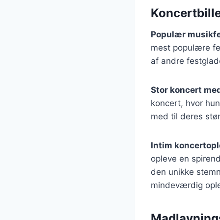
Koncertbille
Populær musikfe
mest populære fe
af andre festgla
Stor koncert me
koncert, hvor hu
med til deres stør
Intim koncertopl
opleve en spirend
den unikke stemni
mindeværdig ople
Madlavning