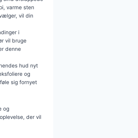
pi, varme sten
ælger, vil din
dinger i
r vil bruge
ter denne
e hendes hud nyt
eksfoliere og
føle sig fornyet
e og
plevelse, der vil