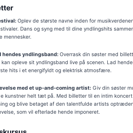
tter
stival:
Oplev de største navne inden for musikverdenen
stivaler. Dans og syng med til dine yndlingshits samme
de mennesker.
d hendes yndlingsband:
Overrask din søster med billette
n kan opleve sit yndlingsband live på scenen. Lad hend
ste hits i et energifyldt og elektrisk atmosfære.
evelse med et up-and-coming artist:
Giv din søster mu
e kunstner helt tæt på. Med billetter til en intim konce
ng og blive betaget af den talentfulde artists optræde
velse, som vil efterlade hende imponeret.
skursus