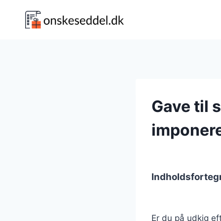
Fortsæt
til
indhold
Gave til 
imponer
Indholdsforteg
Er du på udkig eft