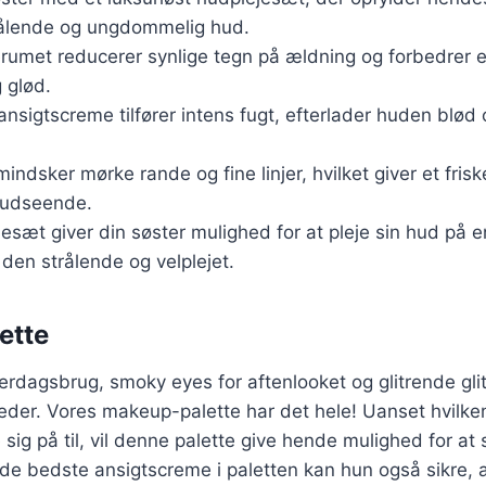
ålende og ungdommelig hud.
rumet reducerer synlige tegn på ældning og forbedrer el
 glød.
nsigtscreme tilfører intens fugt, efterlader huden blød 
ndsker mørke rande og fine linjer, hvilket giver et fris
 udseende.
esæt giver din søster mulighed for at pleje sin hud på 
 den strålende og velplejet.
ette
verdagsbrug, smoky eyes for aftenlooket og glitrende glit
eder. Vores makeup-palette har det hele! Uanset hvilken
sig på til, vil denne palette give hende mulighed for at 
 de bedste ansigtscreme i paletten kan hun også sikre,