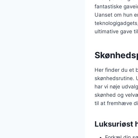
fantastiske gave
Uanset om hun er 
teknologigadgets,
ultimative gave t
Skønheds
Her finder du et 
skønhedsrutine. U
har vi nøje udval
skønhed og velvæ
til at fremhæve d
Luksuriøst 
Forkæl din s