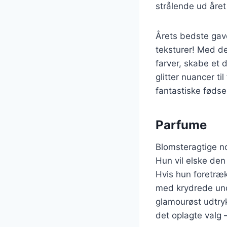
strålende ud året
Årets bedste gave
teksturer! Med d
farver, skabe et 
glitter nuancer ti
fantastiske føds
Parfume
Blomsteragtige no
Hun vil elske den 
Hvis hun foretræk
med krydrede unde
glamourøst udtryk
det oplagte valg 