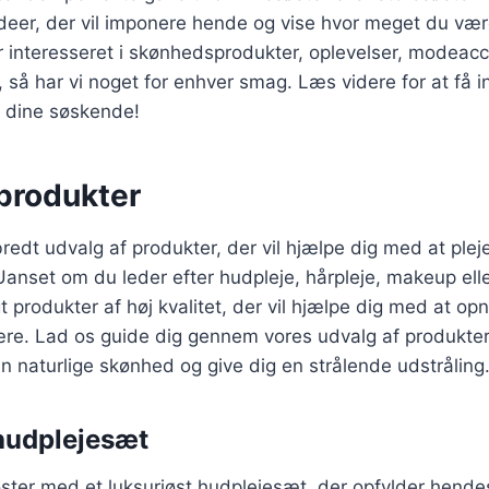
ideer, der vil imponere hende og vise hvor meget du væ
interesseret i skønhedsprodukter, oplevelser, modeacce
 så har vi noget for enhver smag. Læs videre for at få in
il dine søskende!
produkter
bredt udvalg af produkter, der vil hjælpe dig med at plej
anset om du leder efter hudpleje, hårpleje, makeup elle
gt produkter af høj kvalitet, der vil hjælpe dig med at 
re. Lad os guide dig gennem vores udvalg af produkter,
in naturlige skønhed og give dig en strålende udstråling
hudplejesæt
øster med et luksuriøst hudplejesæt, der opfylder hende