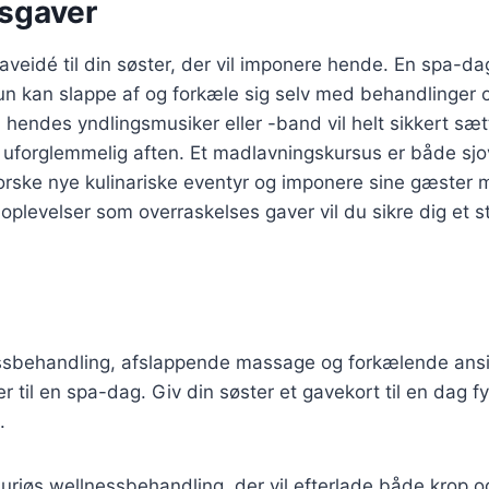
sgaver
aveidé til din søster, der vil imponere hende. En spa-da
un kan slappe af og forkæle sig selv med behandlinger 
il hendes yndlingsmusiker eller -band vil helt sikkert sæ
uforglemmelig aften. Et madlavningskursus er både sjov
orske nye kulinariske eventyr og imponere sine gæster 
 oplevelser som overraskelses gaver vil du sikre dig et st
ssbehandling, afslappende massage og forkælende ansi
er til en spa-dag. Giv din søster et gavekort til en dag 
.
uriøs wellnessbehandling, der vil efterlade både krop 