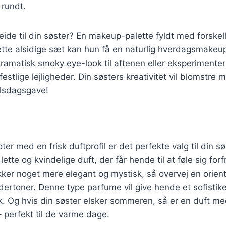
 rundt.
ide til din søster? En makeup-palette fyldt med forskell
ette alsidige sæt kan hun få en naturlig hverdagsmake
dramatisk smoky eye-look til aftenen eller eksperimente
l festlige lejligheder. Din søsters kreativitet vil blomstr
elsdagsgave!
ter med en frisk duftprofil er det perfekte valg til din s
lette og kvindelige duft, der får hende til at føle sig for
ker noget mere elegant og mystisk, så overvej en orien
rtoner. Denne type parfume vil give hende et sofistike
. Og hvis din søster elsker sommeren, så er en duft med
– perfekt til de varme dage.