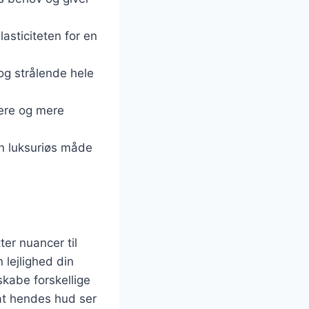
asticiteten for en
og strålende hele
kere og mere
en luksuriøs måde
ter nuancer til
 lejlighed din
skabe forskellige
 at hendes hud ser