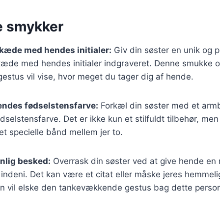
e smykker
kæde med hendes initialer:
Giv din søster en unik og 
kæde med hendes initialer indgraveret. Denne smukke 
estus vil vise, hvor meget du tager dig af hende.
ndes fødselstensfarve:
Forkæl din søster med et arm
dselstensfarve. Det er ikke kun et stilfuldt tilbehør, me
t specielle bånd mellem jer to.
nlig besked:
Overrask din søster ved at give hende en
indeni. Det kan være et citat eller måske jeres hemmel
vil elske den tankevækkende gestus bag dette person