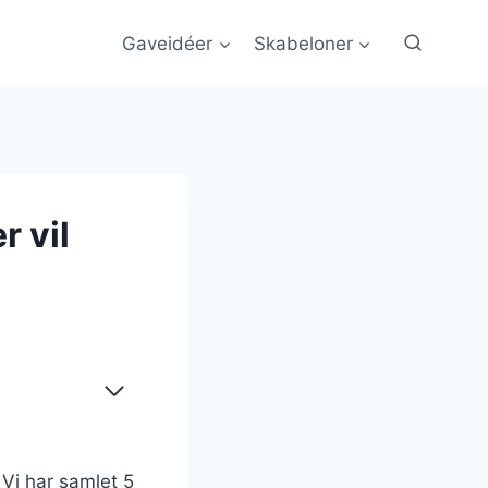
Gaveidéer
Skabeloner
r vil
? Vi har samlet 5