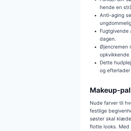
hende en str
Anti-aging se
ungdommelig
Fugtgivende a
dagen.
Øjencremen mi
opkvikkende
Dette hudplej
og efterlader
Makeup-pal
Nude farver til h
festlige begivenh
søster skal klæde 
flotte looks. Med