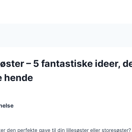
søster – 5 fantastiske ideer, de
e hende
nelse
er den perfekte gave til din lillesøster eller storesøster