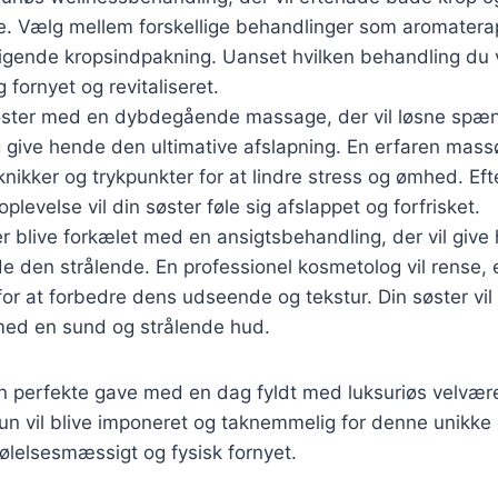
de. Vælg mellem forskellige behandlinger som aromatera
ligende kropsindpakning. Uanset hvilken behandling du v
g fornyet og revitaliseret.
øster med en dybdegående massage, der vil løsne spæn
give hende den ultimative afslapning. En erfaren massø
eknikker og trykpunkter for at lindre stress og ømhed. Ef
plevelse vil din søster føle sig afslappet og forfrisket.
r blive forkælet med en ansigtsbehandling, der vil giv
ade den strålende. En professionel kosmetolog vil rense, 
or at forbedre dens udseende og tekstur. Din søster vil 
med en sund og strålende hud.
en perfekte gave med en dag fyldt med luksuriøs velvær
un vil blive imponeret og taknemmelig for denne unikke o
ølelsesmæssigt og fysisk fornyet.