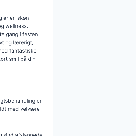
g er en skøn
og wellness.
tte gang i festen
t og lærerigt,
med fantastiske
ort smil på din
gtsbehandling er
fyldt med velvære
og sind afslappede