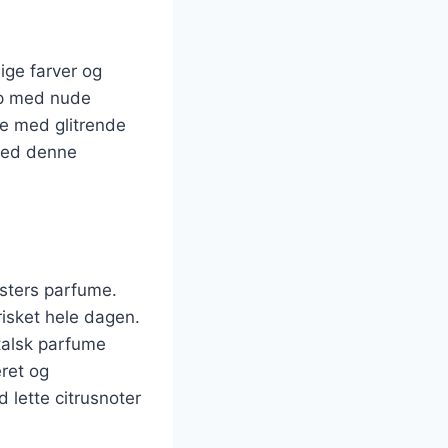
ige farver og
up med nude
re med glitrende
e med denne
østers parfume.
frisket hele dagen.
talsk parfume
ret og
 lette citrusnoter