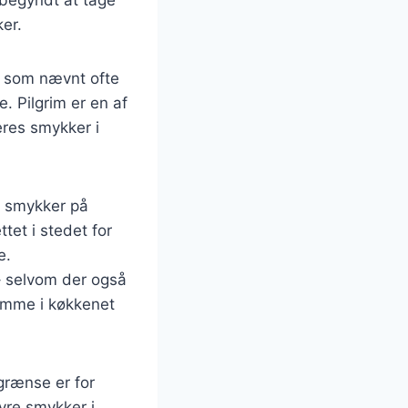
r begyndt at tage
ker.
r som nævnt ofte
e. Pilgrim er en af
res smykker i
af smykker på
tet i stedet for
e.
– selvom der også
emme i køkkenet
grænse er for
yre smykker i