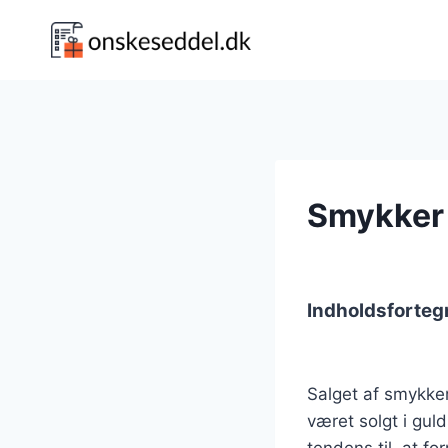
Fortsæt
til
indhold
Smykker
Indholdsforteg
Salget af smykker
været solgt i gul