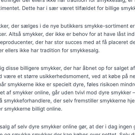
rretninger der ellers ikke har tradition for smykkesalg, e
imentet. Dette har i sær været tilfældet for billige smyk
kker, der sælges i de nye butikkers smykke-sortiment e
er. Altså smykker, der ikke er behov for at have låst ind
producenter, der har stor succes med at få placeret de
r ellers ikke har tradition for smykkesalg.
ig disse billigere smykker, der har åbnet op for salget 
ltid være et større usikkerhedsmoment, ved at købe på net
år smykkerne ikke er specielt dyre, føles risikoen mindr
get af smykker online, går uden tvivl mod dyre smykker 
 smykkeforhandlere, der selv fremstiller smykkerne hj
r smykkerne billigt online.
alg af selv dyre smykker online gør, at der i dag ingen 
ve og smukke smykker der kan købes over nettet. Selv d