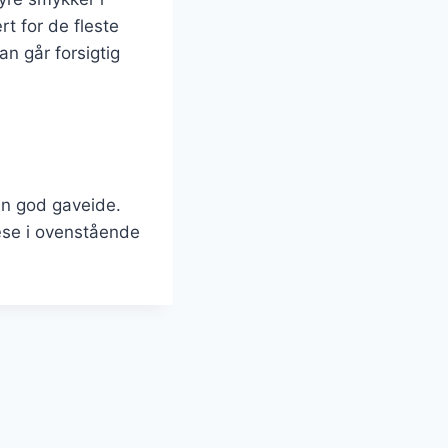
t for de fleste
an går forsigtig
en god gaveide.
æse i ovenstående