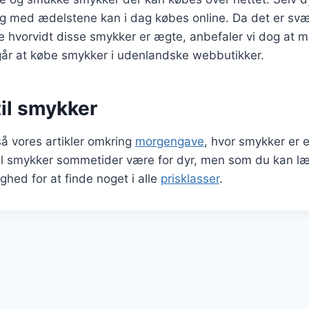
 og med ædelstene kan i dag købes online. Da det er svær
re hvorvidt disse smykker er ægte, anbefaler vi dog at m
går at købe smykker i udenlandske webbutikker.
til smykker
å vores artikler omkring
morgengave
, hvor smykker er 
il smykker sommetider være for dyr, men som du kan l
ighed for at finde noget i alle
prisklasser
.