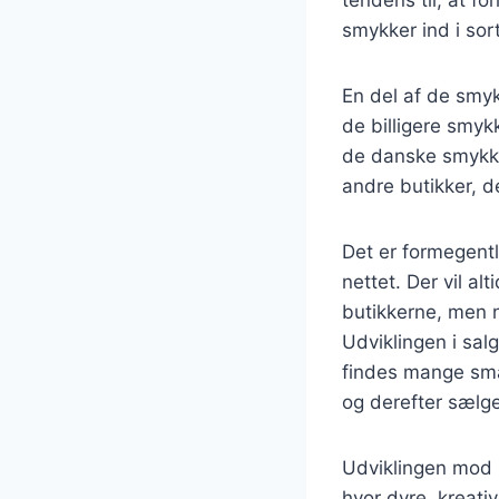
tendens til, at fo
smykker ind i sort
En del af de smy
de billigere smykk
de danske smykke
andre butikker, de
Det er formegentl
nettet. Der vil a
butikkerne, men n
Udviklingen i sal
findes mange små
og derefter sælge
Udviklingen mod s
hvor dyre, kreati