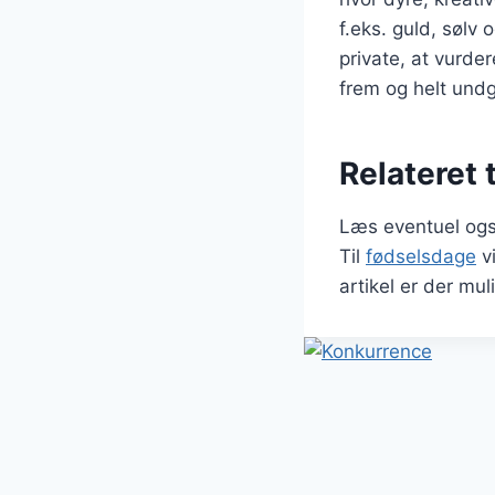
f.eks. guld, sølv
private, at vurde
frem og helt und
Relateret 
Læs eventuel ogs
Til
fødselsdage
v
artikel er der mul