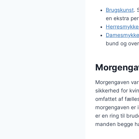
Brugskunst
. 
en ekstra per
Herresmykke
Damesmykke
bund og over
Morgengav
Morgengaven var 
sikkerhed for kvi
omfattet af fælle
morgengaven er i
er en ring til br
manden begge har