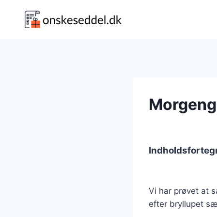
Fortsæt
til
indhold
Morgenga
Indholdsforteg
Vi har prøvet at 
efter bryllupet sæ