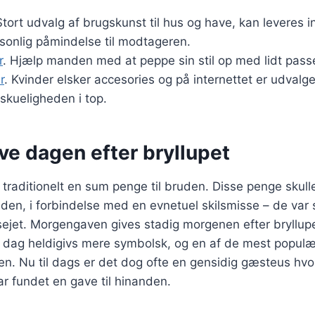
Stort udvalg af brugskunst til hus og have, kan leveres 
sonlig påmindelse til modtageren.
r
. Hjælp manden med at peppe sin stil op med lidt pas
r
. Kvinder elsker accesories og på internettet er udvalget
skueligheden i top.
e dagen efter bryllupet
traditionelt en sum penge til bruden. Disse penge skul
nden, i forbindelse med en evnetuel skilsmisse – de var 
sejet. Morgengaven gives stadig morgenen efter bryllup
 dag heldigivs mere symbolsk, og en af de mest popul
uden. Nu til dags er det dog ofte en gensidig gæsteus hv
 fundet en gave til hinanden.