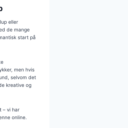
p
lup eller
 med de mange
mantisk start på
te
ykker, men hvis
fund, selvom det
de kreative og
 – vi har
enne online.