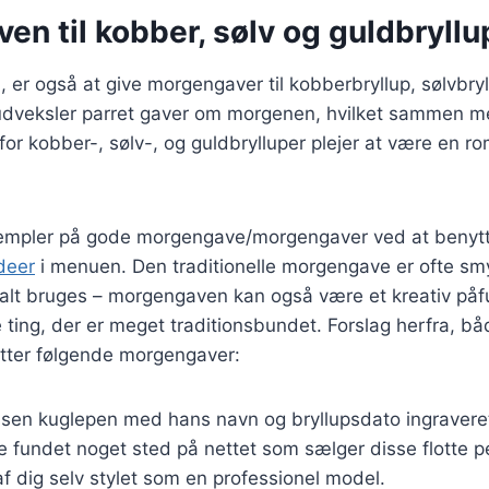
n til kobber, sølv og guldbryllu
, er også at give morgengaver til kobberbryllup, sølvbryl
 udveksler parret gaver om morgenen, hvilket sammen
 for kobber-, sølv-, og guldbrylluper plejer at være en ro
sempler på gode morgengave/morgengaver ved at benyt
deer
i menuen. Den traditionelle morgengave er ofte sm
n alt bruges – morgengaven kan også være et kreativ på
e ting, der er meget traditionsbundet. Forslag herfra, bå
fatter følgende morgengaver:
sen kuglepen med hans navn og bryllupsdato ingraveret
 fundet noget sted på nettet som sælger disse flotte p
af dig selv stylet som en professionel model.