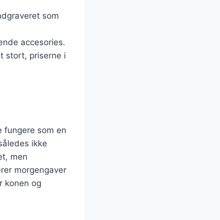
indgraveret som
sende accesories.
 stort, priserne i
le fungere som en
således ikke
et, men
ærer morgengaver
or konen og