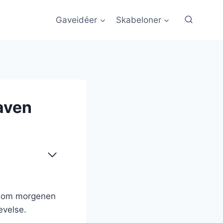
Gaveidéer
Skabeloner
aven
ve som morgenen
evelse.